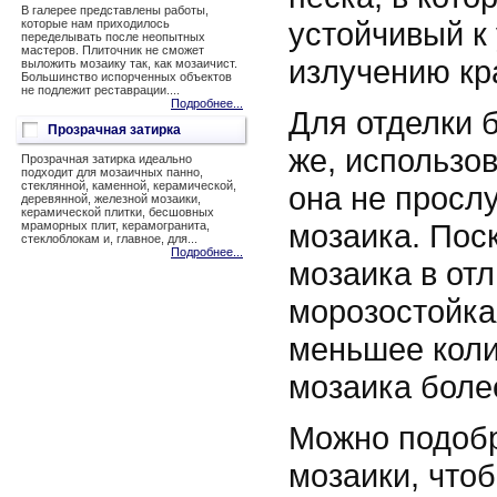
В галерее представлены работы,
устойчивый к
которые нам приходилось
переделывать после неопытных
мастеров. Плиточник не сможет
излучению кр
выложить мозаику так, как мозаичист.
Большинство испорченных объектов
не подлежит реставрации....
Подробнее...
Для отделки 
Прозрачная затирка
же, использов
Прозрачная затирка идеально
подходит для мозаичных панно,
стеклянной, каменной, керамической,
она не прослу
деревянной, железной мозаики,
керамической плитки, бесшовных
мозаика. Пос
мраморных плит, керамогранита,
стеклоблокам и, главное, для...
Подробнее...
мозаика в отл
морозостойка
меньшее коли
мозаика более
Можно подобр
мозаики, что