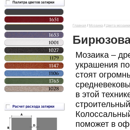
Палитра цветов затирки
Главная
/
Мозаика
/
Цвета мозаик
Бирюзова
Мозаика – др
украшения по
стоят огромн
средневековы
в этой техник
строительный
Расчет расхода затирки
Колоссальный
поможет в о