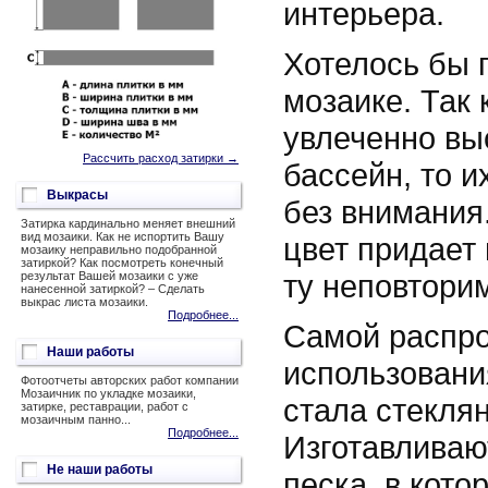
интерьера.
Хотелось бы 
мозаике. Так 
увлеченно вы
Рассчить расход затирки →
бассейн, то и
Выкрасы
без внимания
Затирка кардинально меняет внешний
вид мозаики. Как не испортить Вашу
цвет придает
мозаику неправильно подобранной
затиркой? Как посмотреть конечный
ту неповтори
результат Вашей мозаики с уже
нанесенной затиркой? – Сделать
выкрас листа мозаики.
Подробнее...
Самой распро
Наши работы
использовани
Фотоотчеты авторских работ компании
Мозаичник по укладке мозаики,
стала стекля
затирке, реставрации, работ с
мозаичным панно...
Подробнее...
Изготавливаю
Не наши работы
песка, в кот