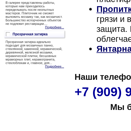
В галерее представлены работы,
Пропитк
которые нам приходилось
переделывать после неопытных
мастеров. Плиточник не сможет
грязи и 
выложить мозаику так, как мозаичист.
Большинство испорченных объектов
не подлежит реставрации....
защита. 
Подробнее...
Прозрачная затирка
облегчае
Прозрачная затирка идеально
подходит для мозаичных панно,
Янтарна
стеклянной, каменной, керамической,
деревянной, железной мозаики,
керамической плитки, бесшовных
мраморных плит, керамогранита,
стеклоблокам и, главное, для...
Подробнее...
Наши телеф
+7 (909)
Мы б