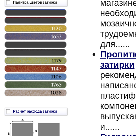
магазин
Палитра цветов затирки
необход
мозаичн
трудоемк
для......
Пропитк
затирки
рекоменд
написано
пластиф
компоне
Расчет расхода затирки
выпускаю
и......