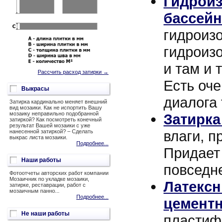
Гидроиз
бассей
гидроиз
гидроиз
и там и 
Рассчить расход затирки →
Есть оче
Выкрасы
диалога т
Затирка кардинально меняет внешний
вид мозаики. Как не испортить Вашу
мозаику неправильно подобранной
Затирка
затиркой? Как посмотреть конечный
результат Вашей мозаики с уже
влаги, п
нанесенной затиркой? – Сделать
выкрас листа мозаики.
Подробнее...
Придает 
Наши работы
повседне
Фотоотчеты авторских работ компании
Мозаичник по укладке мозаики,
Латексн
затирке, реставрации, работ с
мозаичным панно...
Подробнее...
цементн
Не наши работы
пластиф