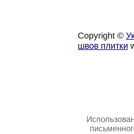
Copyright ©
У
швов плитки
w
Использован
письменног